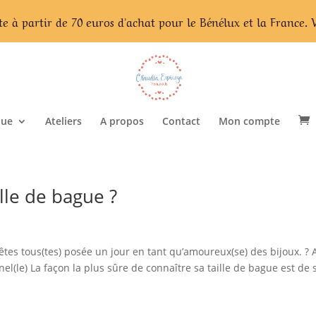
te à partir de 70 euros d'achat pour le Bénélux et la France. 
que
Ateliers
A propos
Contact
Mon compte
lle de bague ?
tes tous(tes) posée un jour en tant qu’amoureux(se) des bijoux. ? 
el(le) La façon la plus sûre de connaître sa taille de bague est de 