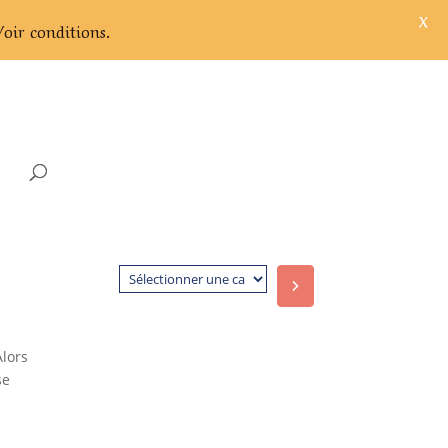
X
Voir conditions.
Sélectionner
une
catégorie
Alors
se