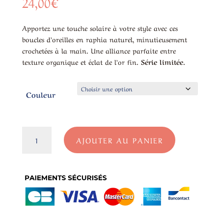
24,00
€
Apportez une touche solaire à votre style avec ces
boucles d’oreilles en raphia naturel, minutieusement
crochetées à la main. Une alliance parfaite entre
texture organique et éclat de l’or fin.
Série limitée.
Couleur
quantité
AJOUTER AU PANIER
de
Boucles
d'Oreilles
en
Raphia
et
Acier