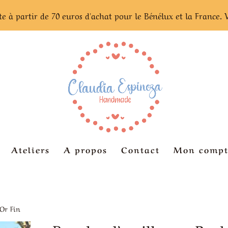
te à partir de 70 euros d'achat pour le Bénélux et la France. 
Ateliers
A propos
Contact
Mon compt
 Or Fin