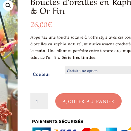
Boucles d’oreilles en Rap
& Or Fin
26,00
€
Apportez une touche solaire à votre style avec ces bou
d’oreilles en raphia naturel, minutieusement crocheté
la main. Une alliance parfaite entre texture organiqu
éclat de l’or fin.
Série très limitée.
Couleur
quantité
AJOUTER AU PANIER
de
Boucles
d'oreilles
en
Raphia