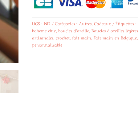
&
Or
Fin
UGS :
ND
Catégories :
Autres
,
Cadeaux
Étiquettes :
bohème chic
,
boucles d'oreille
,
Boucles d'oreilles légères
artisanales
,
crochet
,
fait main
,
Fait main en Belgique
,
personnalisable