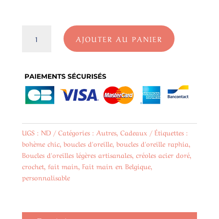
quantité
AJOUTER AU PANIER
de
Créoles
en
Acier
Doré
et
Raphia
Naturel
(30mm)
UGS :
ND
Catégories :
Autres
,
Cadeaux
Étiquettes :
bohème chic
,
boucles d'oreille
,
boucles d'oreille raphia
,
Boucles d'oreilles légères artisanales
,
créoles acier doré
,
crochet
,
fait main
,
Fait main en Belgique
,
personnalisable