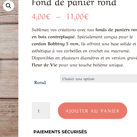
Fond de panier rond
Plage
4,00
€
–
11,00
€
de
prix :
Sublimez vos créations avec nos
fonds de paniers ro
4,00€
en bois contreplaqué
. Spécialement conçus pour le
à
cordon Bobbiny 5 mm
, ils offrent une base solide et
11,00€
esthétique à vos corbeilles en crochet ou macramé.
Disponibles en plusieurs diamètres et en version grav
Fleur de Vie
pour une touche bohème unique.
Rond
quantité
AJOUTER AU PANIER
de
Fond
de
panier