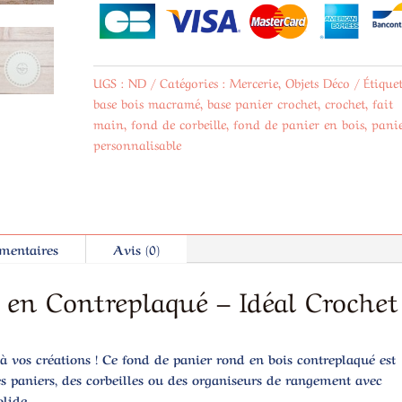
rond
UGS :
ND
Catégories :
Mercerie
,
Objets Déco
Étiquet
base bois macramé
,
base panier crochet
,
crochet
,
fait
main
,
fond de corbeille
,
fond de panier en bois
,
pani
personnalisable
mentaires
Avis (0)
 en Contreplaqué – Idéal Crochet
 à vos créations ! Ce
fond de panier rond en bois contreplaqué
est
des paniers, des corbeilles ou des organiseurs de rangement avec
olide.