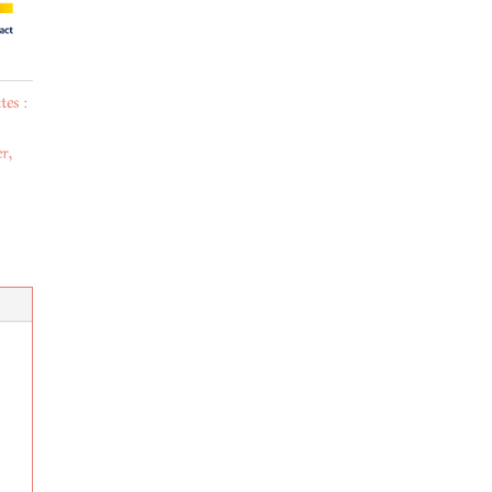
tes :
er
,