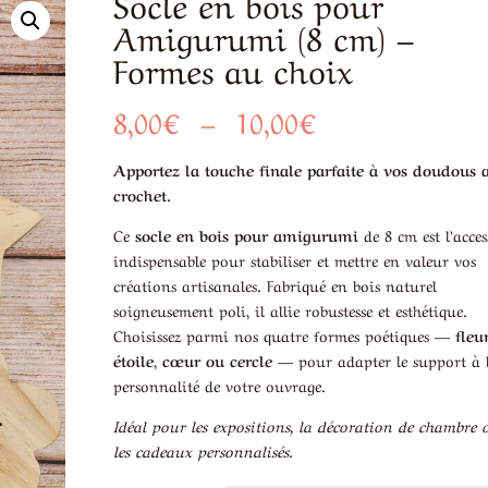
Socle en bois pour
Amigurumi (8 cm) –
Formes au choix
Plage
8,00
€
–
10,00
€
de
prix :
Apportez la touche finale parfaite à vos doudous 
8,00€
crochet.
à
Ce
socle en bois pour amigurumi
de 8 cm est l’acces
10,00€
indispensable pour stabiliser et mettre en valeur vos
créations artisanales. Fabriqué en bois naturel
soigneusement poli, il allie robustesse et esthétique.
Choisissez parmi nos quatre formes poétiques —
fleur
étoile, cœur ou cercle
— pour adapter le support à 
personnalité de votre ouvrage.
Idéal pour les expositions, la décoration de chambre 
les cadeaux personnalisés.