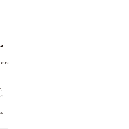
catégorie
au
soire
,
la
ou