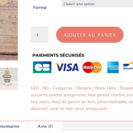
Forme
quantité
AJOUTER AU PANIER
de
Socle
en
bois
pour
Amigurumi
(8
cm)
UGS :
ND
Catégories :
Mercerie
,
Objets Déco
Étiquet
-
accesorie crochet amigurumi
,
base panier crochet
,
cro
Formes
fait main
,
fond de panier en bois
,
personnalisable
,
so
au
décoratif
,
socle en bois pour amigurumi
choix
mentaires
Avis (0)