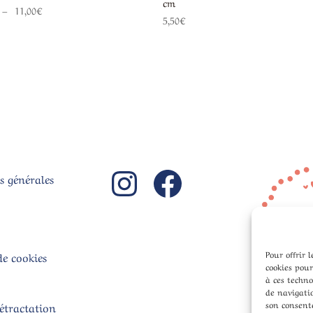
cm
Plage
–
11,00
€
5,50
€
de
prix :
4,00€
à
11,00€
Instagram
Facebook
s générales
Pour offrir 
de cookies
cookies pour
à ces techn
de navigatio
son consente
rétractation