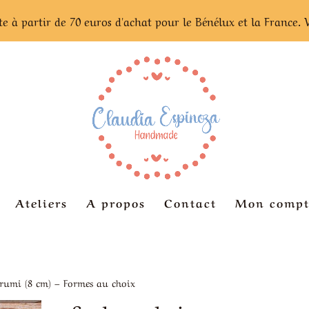
te à partir de 70 euros d'achat pour le Bénélux et la France. 
Ateliers
A propos
Contact
Mon compt
rumi (8 cm) – Formes au choix